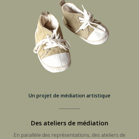
Un projet de médiation artistique
__________
Des ateliers de médiation
En parallèle des représentations, des ateliers de