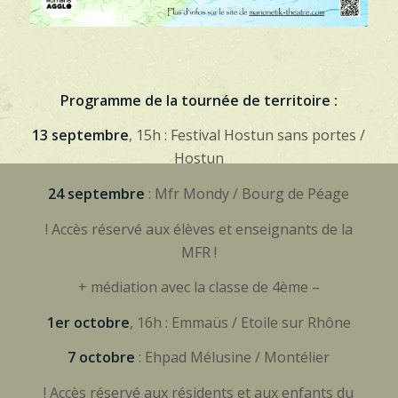
Programme de la tournée de territoire :
13 septembre
, 15h : Festival Hostun sans portes /
Hostun
24 septembre
: Mfr Mondy / Bourg de Péage
! Accès réservé aux élèves et enseignants de la
MFR !
+ médiation avec la classe de 4ème –
1er octobre
, 16h : Emmaüs / Etoile sur Rhône
7 octobre
: Ehpad Mélusine
/ Montélier
! Accès réservé aux résidents et aux enfants du