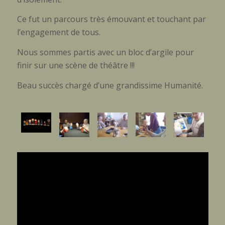
Ce fut un parcours très émouvant et touchant par
l’engagement de tous.
Nous sommes partis avec un bloc d’argile pour
finir sur une scène de théâtre !!!
Beau succès chargé d’une grandissime Humanité.